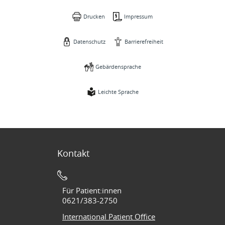
Drucken
Impressum
Datenschutz
Barrierefreiheit
Gebärdensprache
Leichte Sprache
Kontakt
Für Patient:innen
0621/383-2750
International Patient Office